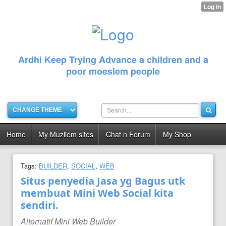
Ardhi Keep Trying Advance a children and a
poor moeslem people
Home
My Muzliem sites
Chat n Forum
My Shop
Tags:
BUILDER
,
SOCIAL
,
WEB
Situs penyedia Jasa yg Bagus utk
membuat Mini Web Social kita
sendiri.
Alternatif Mini Web Builder