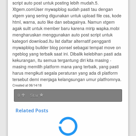
script auto post untuk posting lebih mudah.5.
Xtgem.comUser mywapblog sudah pasti tau dengan
xtgem yang sering digunakan untuk upload file css, kode
html, warna, auto like dan sebagainya. Namun xtgem
agak sulit untuk member baru karena mirip wapka.mobi
mengharuskan menggunakan auto post script untuk
kategori download.Itu list daftar alternatif pengganti
mywapblog builder blog ponsel sebagai tempat move on
ngeblog yang terbaik saat ini. Dibalik kelebihan pasti ada
kekurangan, itu semua tergantung diri kita masing -
masing memilih platform mana yang terbaik, yang pasti
harus mengikuti segala peraturan yang ada di platform
tersebut demi menjaga kelangsungan umur platfromnya.
Created at
06/14/18
0
Star
Related Posts