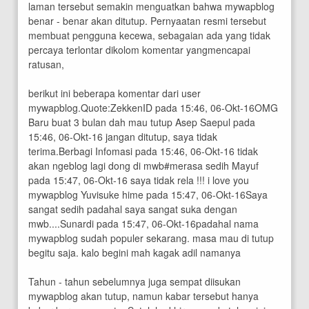
laman tersebut semakin menguatkan bahwa mywapblog
benar - benar akan ditutup. Pernyaatan resmi tersebut
membuat pengguna kecewa, sebagaian ada yang tidak
percaya terlontar dikolom komentar yangmencapai
ratusan,
berikut ini beberapa komentar dari user
mywapblog.Quote:ZekkenID pada 15:46, 06-Okt-16OMG
Baru buat 3 bulan dah mau tutup Asep Saepul pada
15:46, 06-Okt-16 jangan ditutup, saya tidak
terima.Berbagi Infomasi pada 15:46, 06-Okt-16 tidak
akan ngeblog lagi dong di mwb#merasa sedih Mayuf
pada 15:47, 06-Okt-16 saya tidak rela !!! i love you
mywapblog Yuvisuke hime pada 15:47, 06-Okt-16Saya
sangat sedih padahal saya sangat suka dengan
mwb....Sunardi pada 15:47, 06-Okt-16padahal nama
mywapblog sudah populer sekarang. masa mau di tutup
begitu saja. kalo begini mah kagak adil namanya
Tahun - tahun sebelumnya juga sempat diisukan
mywapblog akan tutup, namun kabar tersebut hanya