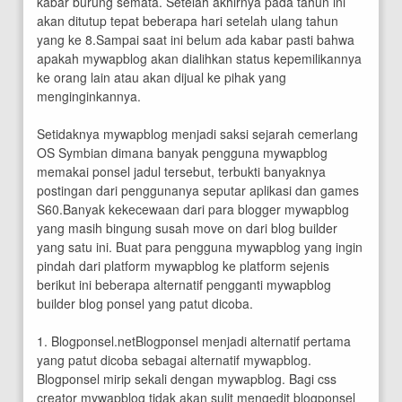
kabar burung semata. Setelah akhirnya pada tahun ini
akan ditutup tepat beberapa hari setelah ulang tahun
yang ke 8.Sampai saat ini belum ada kabar pasti bahwa
apakah mywapblog akan dialihkan status kepemilikannya
ke orang lain atau akan dijual ke pihak yang
menginginkannya.
Setidaknya mywapblog menjadi saksi sejarah cemerlang
OS Symbian dimana banyak pengguna mywapblog
memakai ponsel jadul tersebut, terbukti banyaknya
postingan dari penggunanya seputar aplikasi dan games
S60.Banyak kekecewaan dari para blogger mywapblog
yang masih bingung susah move on dari blog builder
yang satu ini. Buat para pengguna mywapblog yang ingin
pindah dari platform mywapblog ke platform sejenis
berikut ini beberapa alternatif pengganti mywapblog
builder blog ponsel yang patut dicoba.
1. Blogponsel.netBlogponsel menjadi alternatif pertama
yang patut dicoba sebagai alternatif mywapblog.
Blogponsel mirip sekali dengan mywapblog. Bagi css
creator mywapblog tidak akan sulit mengedit blogponsel